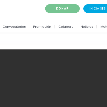
INICIA SES
DONAR
Convocatorias
Premiación
Colabora
Noticias
Mat