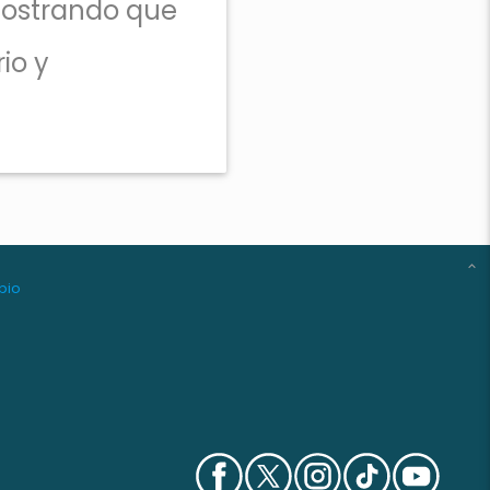
 mostrando que
io y
bio