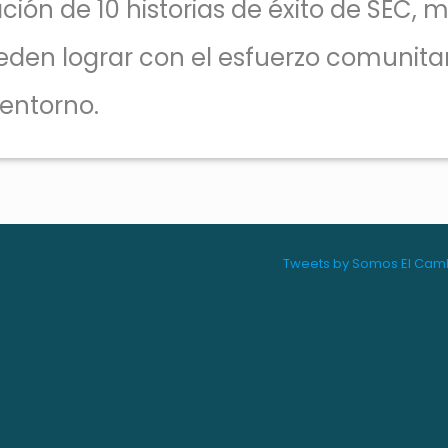
ión de 10 historias de éxito de SEC,
eden lograr con el esfuerzo comunitar
entorno.
Tweets by Somos El Cam