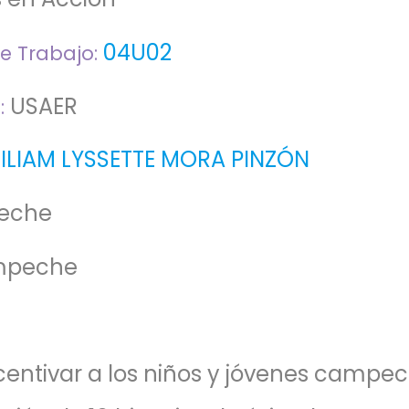
04U02
e Trabajo:
USAER
:
LILIAM LYSSETTE MORA PINZÓN
eche
peche
centivar a los niños y jóvenes campe