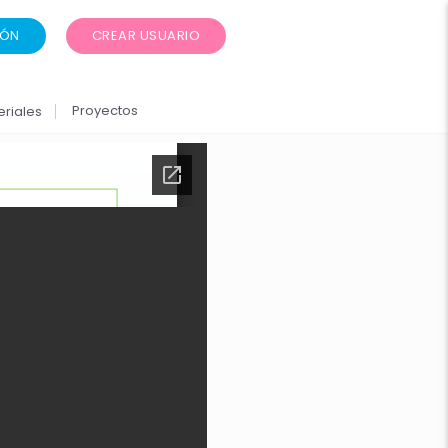
IÓN
CREAR USUARIO
Proyectos
eriales