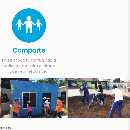
Comparte
Invita a toda tu comunidad a
participar e inspira a otros a
que sean el cambio.
neras: