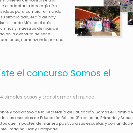
s y jóvenes demostrarse a sí
e al adaptar la ideología “Yo
as ideas para cambiar el mundo
su simplicidad, el día de hoy
ses, siendo México el país
Alumnos y maestros de más de
o en la aventura de ser el
 personas, comenzando por uno
iste el concurso Somos el
ir 4 simples pasos y transformar el mundo
bre y con apoyo de la Secretaría de Educación, Somos el Cambio l
 todas las escuelas de Educación Básica (Preescolar, Primaria y Secun
ctos que impacten de manera positiva a sus escuelas y comunidades
nte, Imagina, Haz y Comparte.