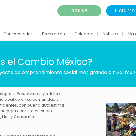
INICIA SES
DONAR
Convocatorias
Premiación
Colabora
Noticias
Mat
s el Cambio México?
yecto de emprendimiento social más grande a nivel mund
logía, niños, jóvenes y adultos
o positivo en su comunidad y
ficientes, con buena autoestima
todología consiste en cuatro
a, Haz y Comparte.