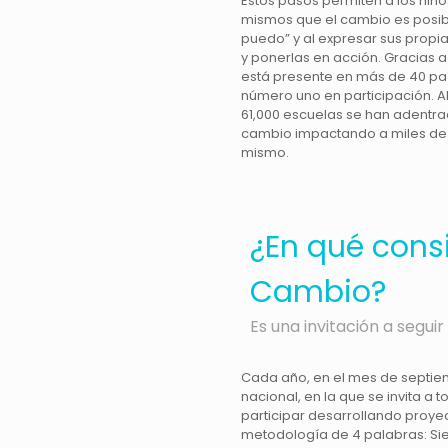
Estos pasos permiten a los niño
mismos que el cambio es posibl
puedo” y al expresar sus propi
y ponerlas en acción. Gracias a 
está presente en más de 40 paí
número uno en participación. 
61,000 escuelas se han adentrad
cambio impactando a miles de
mismo.
¿En qué cons
Cambio?
Es una invitación a segu
Cada año, en el mes de septiem
nacional, en la que se invita a
participar desarrollando proye
metodología de 4 palabras: Sie