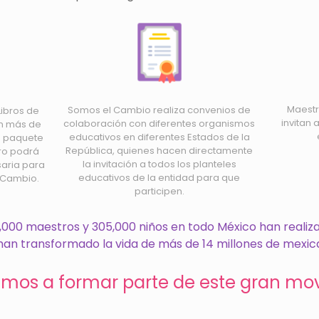
Maestr
Somos el Cambio realiza convenios de
Libros de
invitan 
colaboración con diferentes organismos
en más de
educativos en diferentes Estados de la
n paquete
República, quienes hacen directamente
ro podrá
la invitación a todos los planteles
saria para
educativos de la entidad para que
 Cambio.
participen.
1,000 maestros y 305,000 niños en todo México han real
han transformado la vida de más de 14 millones de mexic
tamos a formar parte de este gran mo